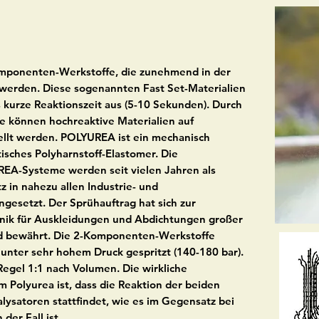
mponenten-Werkstoffe, die zunehmend in der
 werden. Diese sogenannten Fast Set-Materialien
 kurze Reaktionszeit aus (5-10 Sekunden). Durch
e können hochreaktive Materialien auf
llt werden. POLYUREA ist ein mechanisch
tisches Polyharnstoff-Elastomer. Die
REA-Systeme werden seit vielen Jahren als
z in nahezu allen Industrie- und
gesetzt. Der Sprühauftrag hat sich zur
hnik für Auskleidungen und Abdichtungen großer
d bewährt. Die 2-Komponenten-Werkstoffe
unter sehr hohem Druck gespritzt (140-180 bar).
Regel 1:1 nach Volumen. Die wirkliche
Polyurea ist, dass die Reaktion der beiden
ysatoren stattfindet, wie es im Gegensatz bei
der Fall ist.