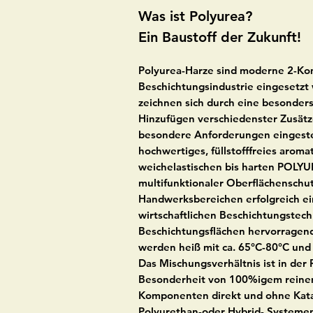
Was ist Polyurea?
Ein Baustoff der Zukunft!
Polyurea-Harze sind moderne 2-Ko
Beschichtungsindustrie eingesetzt
zeichnen sich durch eine besonders
Hinzufügen verschiedenster Zusätz
besondere Anforderungen eingeste
hochwertiges, füllstofffreies aroma
weichelastischen bis harten POLYU
multifunktionaler Oberflächenschut
Handwerksbereichen erfolgreich ein
wirtschaftlichen Beschichtungstec
Beschichtungsflächen hervorragen
werden heiß mit ca. 65°C-80°C und 
Das Mischungsverhältnis ist in der 
Besonderheit von 100%igem reinem 
Komponenten direkt und ohne Katal
Polyurethan-oder Hybrid- Systemen 