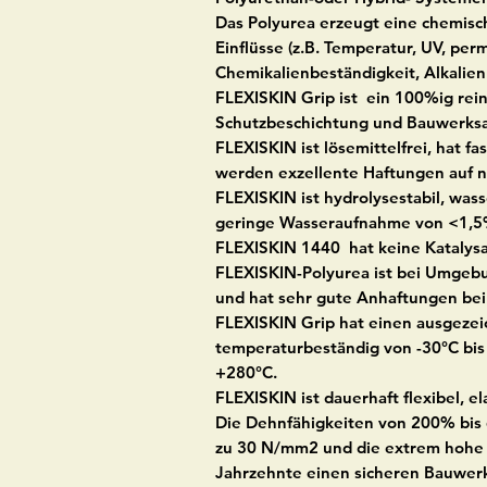
Das Polyurea erzeugt eine chemisc
Einflüsse (z.B. Temperatur, UV, pe
Chemikalienbeständigkeit, Alkalien 
FLEXISKIN Grip ist ein 100%ig rei
Schutzbeschichtung und Bauwerksab
FLEXISKIN ist lösemittelfrei, hat f
werden exzellente Haftungen auf n
FLEXISKIN ist hydrolysestabil, was
geringe Wasseraufnahme von <1,5% 
FLEXISKIN 1440 hat keine Katalysat
FLEXISKIN-Polyurea ist bei Umgeb
und hat sehr gute Anhaftungen be
FLEXISKIN Grip hat einen ausgeze
temperaturbeständig von -30°C bis 
+280°C.
FLEXISKIN ist dauerhaft flexibel, e
Die Dehnfähigkeiten von 200% bis 6
zu 30 N/mm2 und die extrem hohe
Jahrzehnte einen sicheren Bauwerk