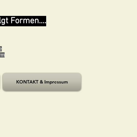
lgt Formen....
e
orm
KONTAKT & Impressum