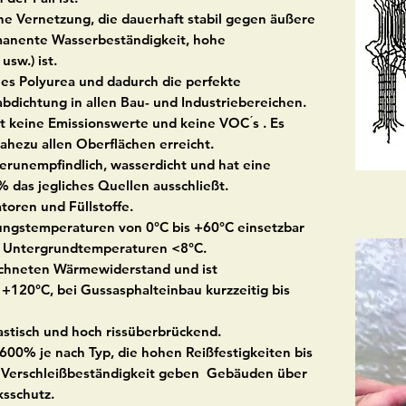
he Vernetzung, die dauerhaft stabil gegen äußere
rmanente Wasserbeständigkeit, hohe
usw.) ist.
nes Polyurea und dadurch die perfekte
dichtung in allen Bau- und Industriebereichen.
ast keine Emissionswerte und keine VOC ́s . Es
ahezu allen Oberflächen erreicht.
serunempfindlich, wasserdicht und hat eine
das jegliches Quellen ausschließt.
oren und Füllstoffe.
ungstemperaturen von 0°C bis +60°C einsetzbar
i Untergrundtemperaturen <8°C.
ichneten Wärmewiderstand und ist
+120°C, bei Gussasphalteinbau kurzzeitig bis
lastisch und hoch rissüberbrückend.
00% je nach Typ, die hohen Reißfestigkeiten bis
 Verschleißbeständigkeit geben Gebäuden über
sschutz.